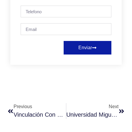
Enviar
Previous
Next
Vinculación Con El Medio De La UMC Fortalece La Colaboración Con La Sociedad Civil Y El Municipio De Santiago
Universidad Miguel De Cervantes Recibió Audiencias Públicas Para El Proceso Constitucional