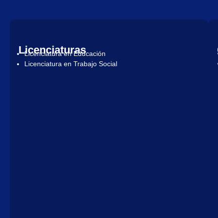
Licenciaturas
Licenciatura en Educación
Licenciatura en Trabajo Social