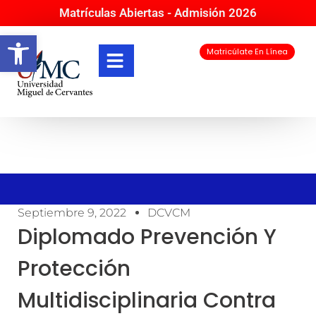
Matrículas Abiertas - Admisión 2026
Abrir barra de herramientas
Matricúlate En Línea
Septiembre 9, 2022
DCVCM
Diplomado Prevención Y
Protección
Multidisciplinaria Contra