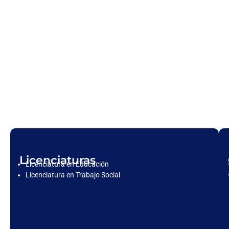
Licenciaturas
Licenciatura en Educación
Licenciatura en Trabajo Social