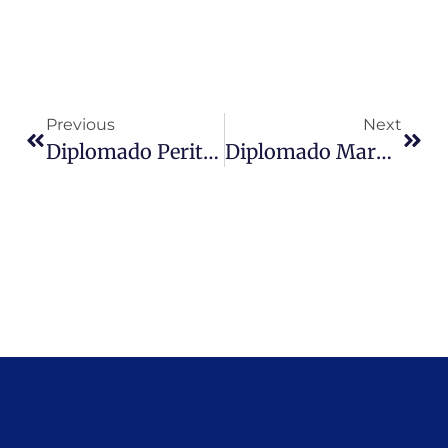
Previous
Next
Diplomado Peritaje Social Forense
Diplomado Marketing, Estrategias Y Medios Digitales Para Emprendedores