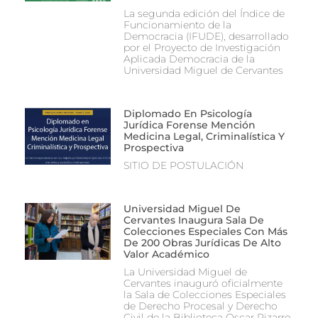
La segunda edición del Índice de
Funcionamiento de la
Democracia (IFUDE), desarrollado
por el Proyecto de Investigación
Aplicada Democracia de la
Universidad Miguel de Cervantes
Diplomado En Psicología
Jurídica Forense Mención
Medicina Legal, Criminalística Y
Prospectiva
SITIO DE POSTULACIÓN
Universidad Miguel De
Cervantes Inaugura Sala De
Colecciones Especiales Con Más
De 200 Obras Jurídicas De Alto
Valor Académico
La Universidad Miguel de
Cervantes inauguró oficialmente
la Sala de Colecciones Especiales
de Derecho Procesal y Derecho
Civil de la Biblioteca Oscar Pizarro,