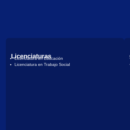
Licenciaturas
Licenciatura en Educación
Licenciatura en Trabajo Social