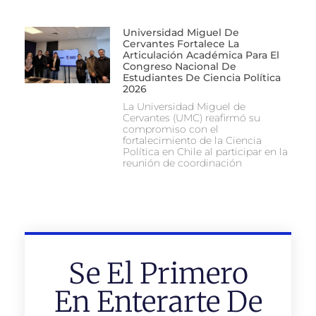
Universidad Miguel De
Cervantes Fortalece La
Articulación Académica Para El
Congreso Nacional De
Estudiantes De Ciencia Política
2026
La Universidad Miguel de
Cervantes (UMC) reafirmó su
compromiso con el
fortalecimiento de la Ciencia
Política en Chile al participar en la
reunión de coordinación
Se El Primero
En Enterarte De