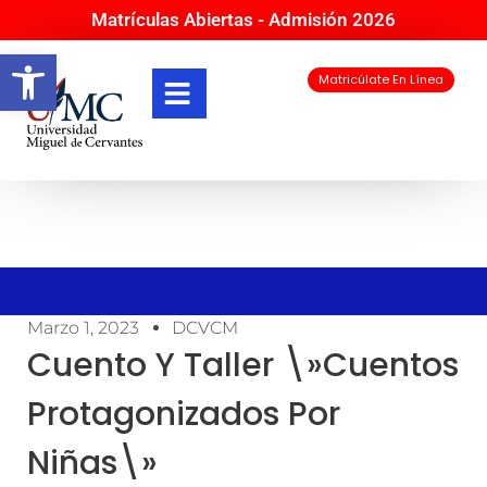
Matrículas Abiertas - Admisión 2026
Abrir barra de herramientas
Matricúlate En Línea
Marzo 1, 2023
DCVCM
Cuento Y Taller \»Cuentos
Protagonizados Por
Niñas\»