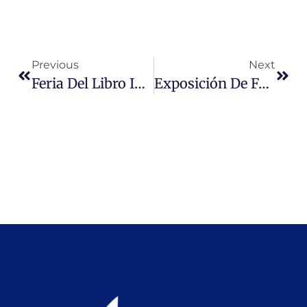
Previous
Next
Feria Del Libro Infantil Y Juvenil De Santiago
Exposición De Federica Matta / El Viaje Imaginario En 31 Días