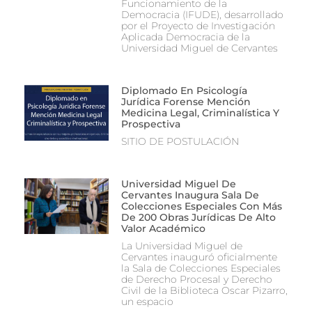
Funcionamiento de la
Democracia (IFUDE), desarrollado
por el Proyecto de Investigación
Aplicada Democracia de la
Universidad Miguel de Cervantes
Diplomado En Psicología
Jurídica Forense Mención
Medicina Legal, Criminalística Y
Prospectiva
SITIO DE POSTULACIÓN
Universidad Miguel De
Cervantes Inaugura Sala De
Colecciones Especiales Con Más
De 200 Obras Jurídicas De Alto
Valor Académico
La Universidad Miguel de
Cervantes inauguró oficialmente
la Sala de Colecciones Especiales
de Derecho Procesal y Derecho
Civil de la Biblioteca Oscar Pizarro,
un espacio