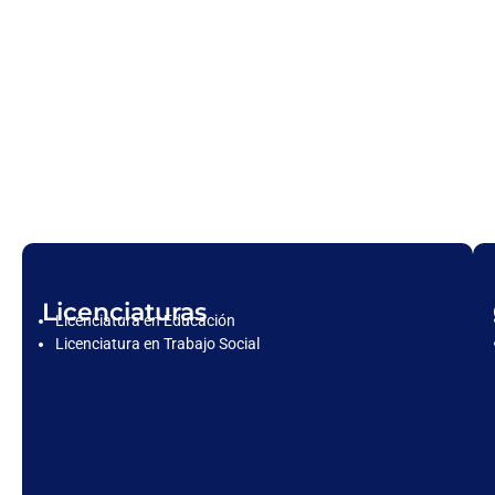
Licenciaturas
Licenciatura en Educación
Licenciatura en Trabajo Social