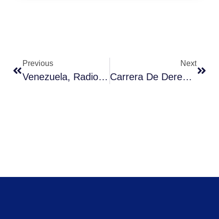
Previous
Next
Venezuela, Radiografía De Una Crisis Multidimensional, Guarequena Gutiérrez
Carrera De Derecho Certifica A Estudiantes Que Aprobaron “Diplomado En Ciencias De La Investigación Criminológicas Y Técnicas Criminalísticas”