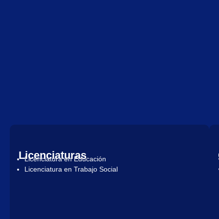
Licenciaturas
Licenciatura en Educación
Licenciatura en Trabajo Social