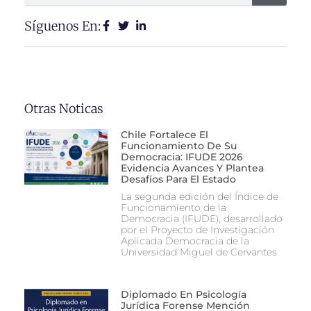
Síguenos En:
Otras Noticas
Chile Fortalece El
Funcionamiento De Su
Democracia: IFUDE 2026
Evidencia Avances Y Plantea
Desafíos Para El Estado
La segunda edición del Índice de
Funcionamiento de la
Democracia (IFUDE), desarrollado
por el Proyecto de Investigación
Aplicada Democracia de la
Universidad Miguel de Cervantes
Diplomado En Psicología
Jurídica Forense Mención