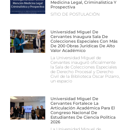
Medicina Legal, Criminalística Y
Prospectiva
SITIO DE POSTULACIÓN
Universidad Miguel De
Cervantes Inaugura Sala De
Colecciones Especiales Con Más
De 200 Obras Jurídicas De Alto
Valor Académico
La Universidad Miguel de
Cervantes inauguró oficialmente
la Sala de Colecciones Especiales
de Derecho Procesal y Derecho
Civil de la Biblioteca Oscar Pizarro,
un espacio
Universidad Miguel De
Cervantes Fortalece La
Articulación Académica Para El
Congreso Nacional De
Estudiantes De Ciencia Política
2026
La Universidad Miguel de