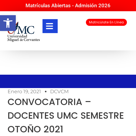
Matrículas Abiertas - Admisión 2026
Abrir barra de herramientas
Matricúlate En Línea
Enero 19, 2021
DCVCM
CONVOCATORIA –
DOCENTES UMC SEMESTRE
OTOÑO 2021