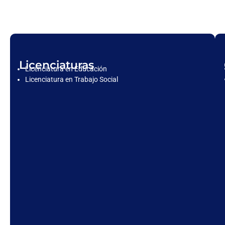
Licenciaturas
Licenciatura en Educación
Licenciatura en Trabajo Social