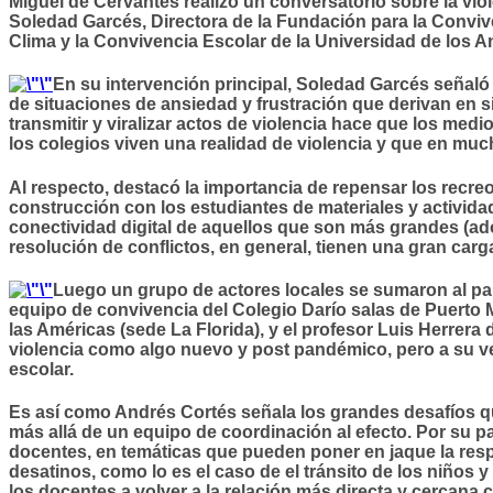
Miguel de Cervantes realizó un conversatorio sobre la vio
Soledad Garcés, Directora de la Fundación para la Conviv
Clima y la Convivencia Escolar de la Universidad de los A
En su intervención principal, Soledad Garcés señaló
de situaciones de ansiedad y frustración que derivan en si
transmitir y viralizar actos de violencia hace que los me
los colegios viven una realidad de violencia y que en muc
Al respecto, destacó la importancia de repensar los recre
construcción con los estudiantes de materiales y activida
conectividad digital de aquellos que son más grandes (ad
resolución de conflictos, en general, tienen una gran carga 
Luego un grupo de actores locales se sumaron al pan
equipo de convivencia del Colegio Darío salas de Puerto M
las Américas (sede La Florida), y el profesor Luis Herrera
violencia como algo nuevo y post pandémico, pero a su v
escolar.
Es así como Andrés Cortés señala los grandes desafíos que
más allá de un equipo de coordinación al efecto. Por su p
docentes, en temáticas que pueden poner en jaque la re
desatinos, como lo es el caso de el tránsito de los niños 
los docentes a volver a la relación más directa y cercana c