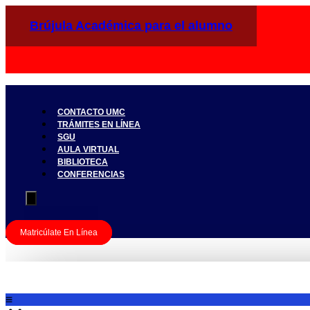
Ir
al
Brújula Académica para el alumno
contenido
CONTACTO UMC
TRÁMITES EN LÍNEA
SGU
AULA VIRTUAL
BIBLIOTECA
CONFERENCIAS
Matricúlate En Línea