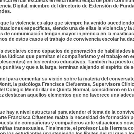
lencia en las escuelas en esta nueva etapa de post confinami
encia Digital, miembro del directorio de Extensión de Fund
ndes.
 que la violencia es algo que siempre ha venido sucediendo
tuaciones específicas, siendo una de ellas la violencia y la
dios de comunicación tengan mayor injerencia en la masifica
hos de estos casos el trabajo de convivencia escolar ha dad
os escolares como espacios de generación de habilidades in
des lúdicas que permitan el compañerismo y el trabajo en eq
olescentes) en los centros educativos. También ha puesto d
punitiva y que a la larga, terminan alejando el espíritu de s
el para comentar su visión sobre la materia del conversato
ontt, la psicóloga Francisca Ciefuentes, Supervisora Clíni
 del Colegio Membrillar de Quinta Normal, coincidieron en l
ez destacan aquellos elementos que no favorece una adecua
 hay a nivel estructural para atender el tema de la convive
arte Francisca Cifuentes realza la necesidad de formación p
spuesta de compañeras y compañeros ante situaciones nove
y niñas transexuales. Finalmente, el profesor Luis Herrera c
on los estudiantes (manteniendo los límites del rol que a los