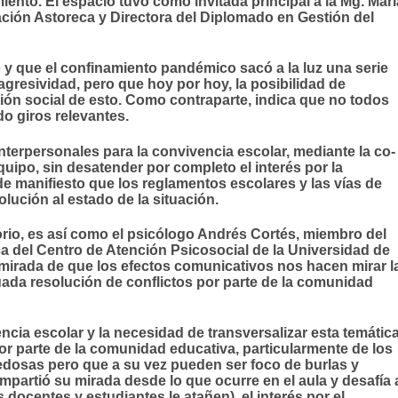
ento. El espacio tuvo como invitada principal a la Mg. Marí
ación Astoreca y Directora del Diplomado en Gestión del
 y que el confinamiento pandémico sacó a la luz una serie
 agresividad, pero que hoy por hoy, la posibilidad de
ción social de esto. Como contraparte, indica que no todos
o giros relevantes.
terpersonales para la convivencia escolar, mediante la co-
uipo, sin desatender por completo el interés por la
e manifiesto que los reglamentos escolares y las vías de
olución al estado de la situación.
rio, es así como el psicólogo Andrés Cortés, miembro del
ca del Centro de Atención Psicosocial de la Universidad de
a mirada de que los efectos comunicativos nos hacen mirar l
da resolución de conflictos por parte de la comunidad
ncia escolar y la necesidad de transversalizar esta temátic
or parte de la comunidad educativa, particularmente de los
dosas pero que a su vez pueden ser foco de burlas y
ompartió su mirada desde lo que ocurre en el aula y desafía 
 docentes y estudiantes le atañen), el interés por el