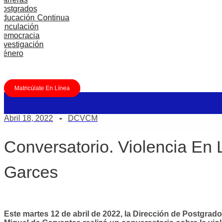
Postgrados
Educación Continua
Vinculación
Democracia
Investigación
Género
Matricúlate En Línea
Abril 18, 2022
DCVCM
Conversatorio. Violencia En
Garces
Este martes 12 de abril de 2022, la Dirección de Postgrad