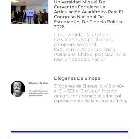
Universidad Miguel De
Cervantes Fortalece La
Articulación Académica Para El
Congreso Nacional De
Estudiantes De Ciencia Política
2026
La Universidad Miguel de
Cervantes (UMC) reafirmó su
compromiso con el
fortalecimiento de la Ciencia
Política en Chile al participar en la
reunión de coordinación
Diógenes De Sinope
Diógenes de Sinope (c. 412 o 404
a. C. – 323 a. C.) fue un filósofo
griego, considerado el principal
representante de la escuela cínica,