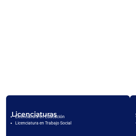
Licenciaturas
Licenciatura en Educación
Licenciatura en Trabajo Social