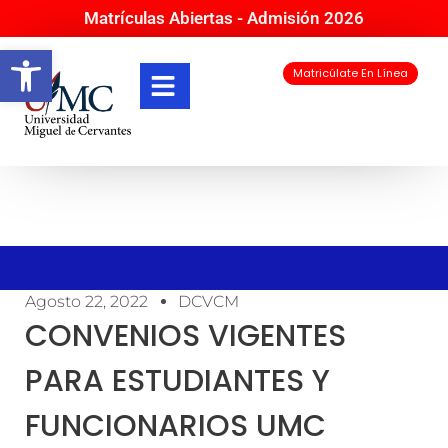
Matrículas Abiertas - Admisión 2026
Abrir barra de herramientas
Matricúlate En Línea
Agosto 22, 2022
DCVCM
CONVENIOS VIGENTES
PARA ESTUDIANTES Y
FUNCIONARIOS UMC