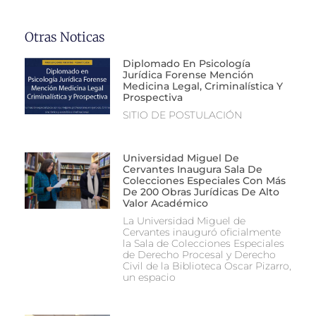
Otras Noticas
Diplomado En Psicología
Jurídica Forense Mención
Medicina Legal, Criminalística Y
Prospectiva
SITIO DE POSTULACIÓN
Universidad Miguel De
Cervantes Inaugura Sala De
Colecciones Especiales Con Más
De 200 Obras Jurídicas De Alto
Valor Académico
La Universidad Miguel de
Cervantes inauguró oficialmente
la Sala de Colecciones Especiales
de Derecho Procesal y Derecho
Civil de la Biblioteca Oscar Pizarro,
un espacio