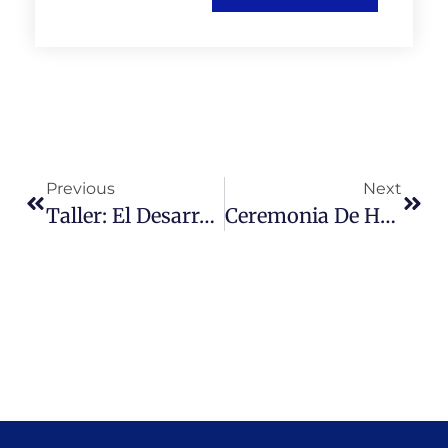
Previous
Next
Taller: El Desarrollo De Investigación Acción En Tiempos De Cambio E Incertidumbre
Ceremonia De Homenaje Francisco Cumplido Cereceda (Q.E.P.D)