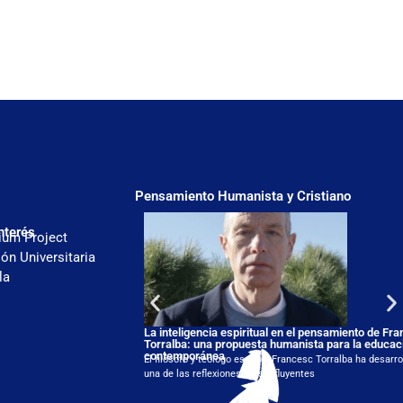
Pensamiento Humanista y Cristiano
nterés
ium Project
ón Universitaria
la
La inteligencia espiritual en el pensamiento de Fr
Torralba: una propuesta humanista para la educac
contemporánea
El filósofo y teólogo español Francesc Torralba ha desarro
una de las reflexiones más influyentes