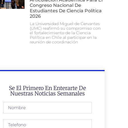
Congreso Nacional De
Estudiantes De Ciencia Política
2026
La Universidad Miguel de Cervantes
(UMC) reafirmó su compromiso con
el fortalecimiento de la Ciencia
Política en Chile al participar en la
reunión de coordinación
Se El Primero En Enterarte De
Nuestras Noticias Semanales