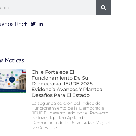
uenos En:
as Noticas
Chile Fortalece El
Funcionamiento De Su
Democracia: IFUDE 2026
Evidencia Avances Y Plantea
Desafíos Para El Estado
La segunda edición del Índice de
Funcionamiento de la Democracia
(IFUDE), desarrollado por el Proyecto
de Investigación Aplicada
Democracia de la Universidad Miguel
de Cervantes