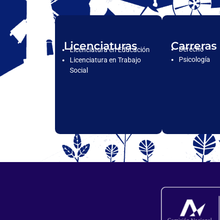
Licenciaturas
Carreras
Derecho
Licenciatura en Educación
Psicología
Licenciatura en Trabajo
Social