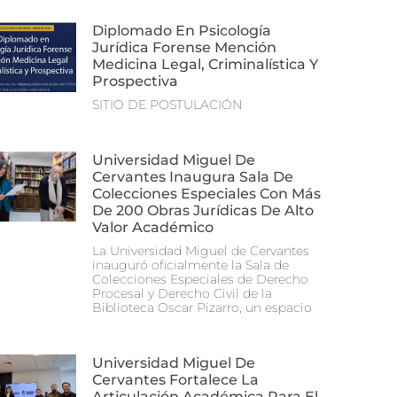
Diplomado En Psicología
Jurídica Forense Mención
Medicina Legal, Criminalística Y
Prospectiva
SITIO DE POSTULACIÓN
Universidad Miguel De
Cervantes Inaugura Sala De
Colecciones Especiales Con Más
De 200 Obras Jurídicas De Alto
Valor Académico
La Universidad Miguel de Cervantes
inauguró oficialmente la Sala de
Colecciones Especiales de Derecho
Procesal y Derecho Civil de la
Biblioteca Oscar Pizarro, un espacio
Universidad Miguel De
Cervantes Fortalece La
Articulación Académica Para El