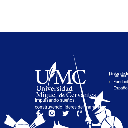
Links de I
Millenn
Fundaci
Españo
Impulsando sueños,
construyendo líderes del mañana.