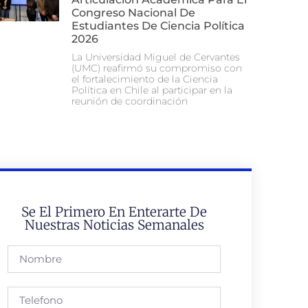
Congreso Nacional De
Estudiantes De Ciencia Política
2026
La Universidad Miguel de Cervantes
(UMC) reafirmó su compromiso con
el fortalecimiento de la Ciencia
Política en Chile al participar en la
reunión de coordinación
Se El Primero En Enterarte De
Nuestras Noticias Semanales