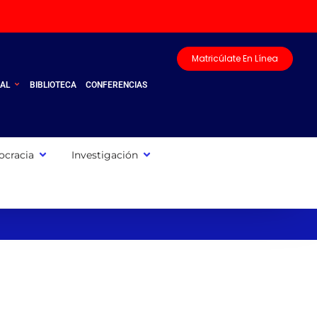
Matricúlate En Línea
UAL
BIBLIOTECA
CONFERENCIAS
cracia
Investigación