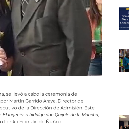
a, se llevó a cabo la ceremonia de
por Martín Garrido Araya, Director de
ecutivo de la Dirección de Admisión. Este
de
,
El ingenioso hidalgo don Quijote de la Mancha
eo Lenka Franulic de Ñuñoa.