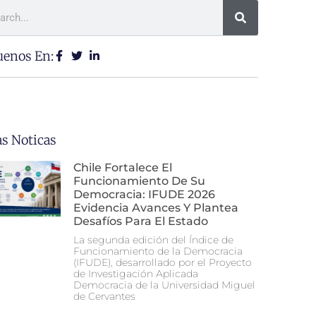
uenos En:
as Noticas
Chile Fortalece El
Funcionamiento De Su
Democracia: IFUDE 2026
Evidencia Avances Y Plantea
Desafíos Para El Estado
La segunda edición del Índice de
Funcionamiento de la Democracia
(IFUDE), desarrollado por el Proyecto
de Investigación Aplicada
Democracia de la Universidad Miguel
de Cervantes