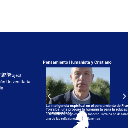
Pensamiento Humanista y Cristiano
nterés
ium Project
ón Universitaria
la
La inteligencia espiritual en el pensamiento de Fr
Torralba: una propuesta humanista para la educac
contemporánea
El filósofo y teólogo español Francesc Torralba ha desarro
una de las reflexiones más influyentes