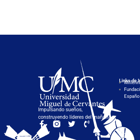
Links de I
Millenn
Fundaci
Españo
Impulsando sueños,
construyendo líderes del mañana.