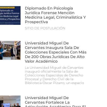
Diplomado En Psicología
Jurídica Forense Mención
Medicina Legal, Criminalística Y
Prospectiva
SITIO DE POSTULACIÓN
Universidad Miguel De
Cervantes Inaugura Sala De
Colecciones Especiales Con Más
De 200 Obras Jurídicas De Alto
Valor Académico
La Universidad Miguel de Cervantes
inauguró oficialmente la Sala de
Colecciones Especiales de Derecho
Procesal y Derecho Civil de la
Biblioteca Oscar Pizarro, un espacio
Universidad Miguel De
Cervantes Fortalece La
Articulación Académica Para El