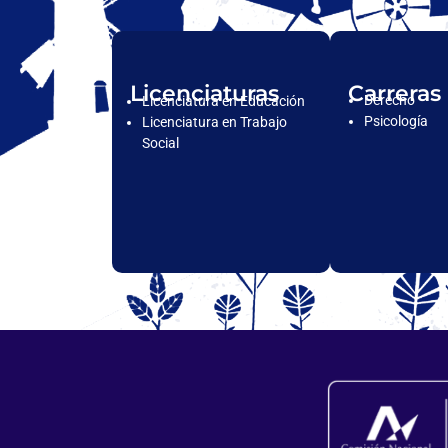
Licenciaturas
Carreras
Derecho
Licenciatura en Educación
Psicología
Licenciatura en Trabajo
Social