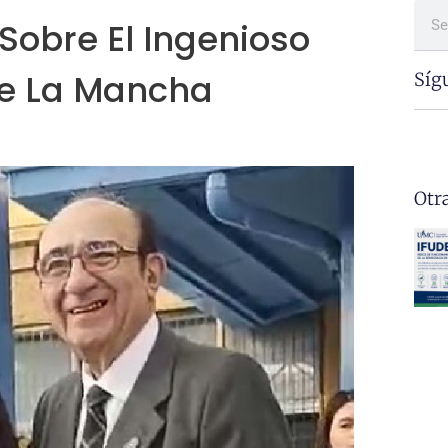
Sobre El Ingenioso
De La Mancha
Síg
Otr