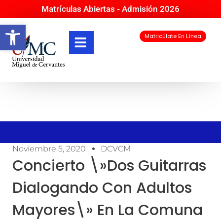
Matrículas Abiertas - Admisión 2026
Abrir barra de herramientas
Matricúlate En Línea
Noviembre 5, 2020
DCVCM
Concierto \»Dos Guitarras
Dialogando Con Adultos
Mayores\» En La Comuna