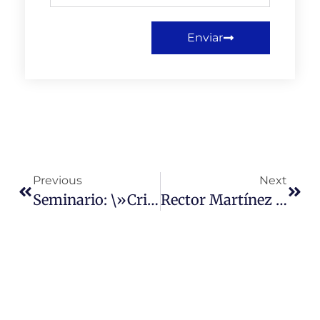
Enviar
Previous
Next
Seminario: \»Crisis, Sindicalismo Y Trabajo Decente\».
Rector Martínez Participará En Seminario Internacional \»Democracia Y Constituyente En Chile\».