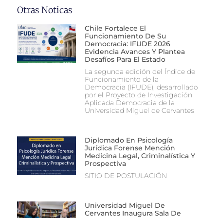
Otras Noticas
Chile Fortalece El
Funcionamiento De Su
Democracia: IFUDE 2026
Evidencia Avances Y Plantea
Desafíos Para El Estado
La segunda edición del Índice de
Funcionamiento de la
Democracia (IFUDE), desarrollado
por el Proyecto de Investigación
Aplicada Democracia de la
Universidad Miguel de Cervantes
Diplomado En Psicología
Jurídica Forense Mención
Medicina Legal, Criminalística Y
Prospectiva
SITIO DE POSTULACIÓN
Universidad Miguel De
Cervantes Inaugura Sala De