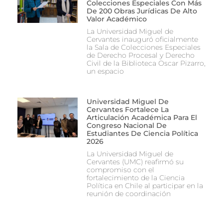
Colecciones Especiales Con Más
De 200 Obras Jurídicas De Alto
Valor Académico
La Universidad Miguel de
Cervantes inauguró oficialmente
la Sala de Colecciones Especiales
de Derecho Procesal y Derecho
Civil de la Biblioteca Oscar Pizarro,
un espacio
Universidad Miguel De
Cervantes Fortalece La
Articulación Académica Para El
Congreso Nacional De
Estudiantes De Ciencia Política
2026
La Universidad Miguel de
Cervantes (UMC) reafirmó su
compromiso con el
fortalecimiento de la Ciencia
Política en Chile al participar en la
reunión de coordinación