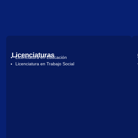
Licenciaturas
Licenciatura en Educación
Licenciatura en Trabajo Social