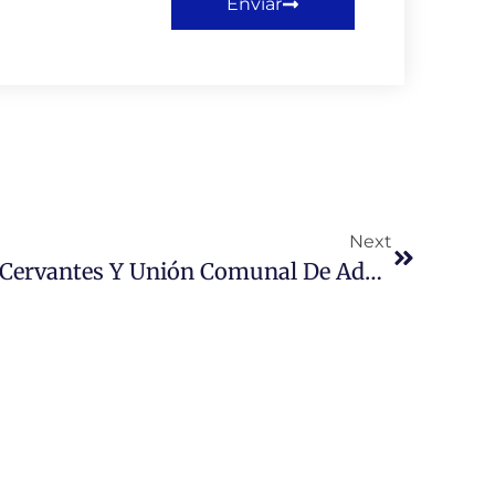
Enviar
Next
Universidad Miguel De Cervantes Y Unión Comunal De Adulto Mayor De Santiago Clausuran Talleres Programa Adulto Mayor 2017.