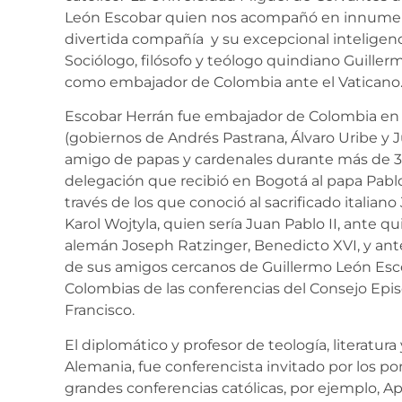
León Escobar quien nos acompañó en innumerab
divertida compañía y su excepcional inteligenc
Sociólogo, filósofo y teólogo quindiano Guill
como embajador de Colombia ante el Vaticano
Escobar Herrán fue embajador de Colombia en e
(gobiernos de Andrés Pastrana, Álvaro Uribe y 
amigo de papas y cardenales durante más de 30
delegación que recibió en Bogotá al papa Pablo
través de los que conoció al sacrificado italian
Karol Wojtyla, quien sería Juan Pablo II, ante q
alemán Joseph Ratzinger, Benedicto XVI, y ante
de sus amigos cercanos de Guillermo León Escob
Colombias de las conferencias del Consejo Epi
Francisco.
El diplomático y profesor de teología, literatura
Alemania, fue conferencista invitado por los pon
grandes conferencias católicas, por ejemplo, Apar