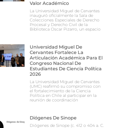
Valor Académico
La Universidad Miguel de Cervantes
inauguró oficialmente la Sala de
Colecciones Especiales de Derecho
Procesal y Derecho Civil de la
Biblioteca Oscar Pizarro, un espacio
Universidad Miguel De
Cervantes Fortalece La
Articulación Académica Para El
Congreso Nacional De
Estudiantes De Ciencia Política
2026
La Universidad Miguel de Cervantes
(UMC) reafirmó su compromiso con
el fortalecimiento de la Ciencia
Política en Chile al participar en la
reunión de coordinación
Diógenes De Sinope
Diógenes de Sinope (c. 412 o 404 a. C.