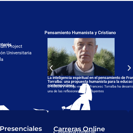
Pensamiento Humanista y Cristiano
nterés
ium Project
ón Universitaria
la
La inteligencia espiritual en el pensamiento de Fr
Torralba: una propuesta humanista para la educac
contemporánea
El filósofo y teólogo español Francesc Torralba ha desarro
una de las reflexiones más influyentes
 Presenciales
Carreras Online
Ingeniería Comercial