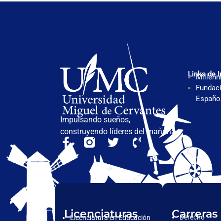
Links de I
Millenn
Fundaci
Españo
Impulsando sueños,
construyendo líderes del mañana.
Licenciaturas
Carreras
Derecho
Licenciatura en Educación