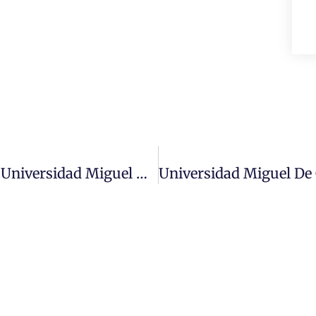
Convenio Interinstitucional Entre La Universidad Miguel De Cervantes De Chile Y La Universidad Católica Luis Amigó De Colombia.