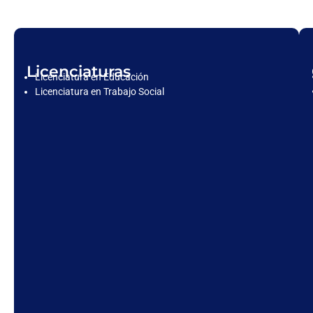
Licenciaturas
Licenciatura en Educación
Licenciatura en Trabajo Social