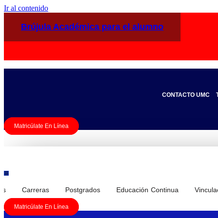
Ir al contenido
Brújula Académica para el alumno
CONTACTO UMC
Matricúlate En Línea
os
Carreras
Postgrados
Educación Continua
Vincula
Matricúlate En Línea