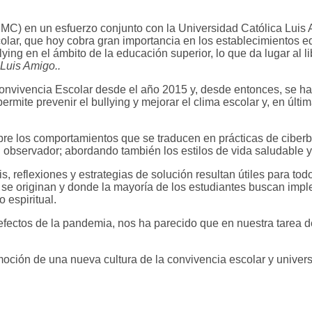
UMC) en un esfuerzo conjunto con la Universidad Católica Luis
colar, que hoy cobra gran importancia en los establecimientos 
lying en el ámbito de la educación superior, lo que da lugar al
l
 Luis Amigo..
onvivencia Escolar desde el año 2015 y, desde entonces, se ha
ermite prevenir el bullying y mejorar el clima escolar y, en últ
 los comportamientos que se traducen en prácticas de ciberbull
el observador; abordando también los estilos de vida saludable y
isis, reflexiones y estrategias de solución resultan útiles para 
s se originan y donde la mayoría de los estudiantes buscan imp
 espiritual.
fectos de la pandemia, nos ha parecido que en nuestra tarea de
moción de una nueva cultura de la convivencia escolar y univers