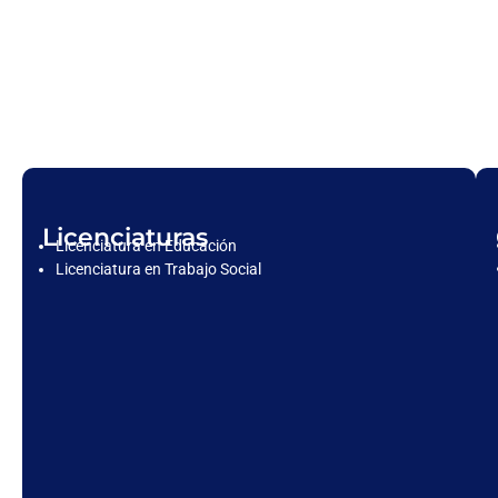
Licenciaturas
Licenciatura en Educación
Licenciatura en Trabajo Social