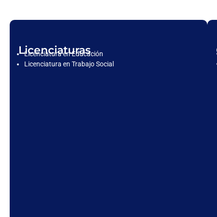
Licenciaturas
Licenciatura en Educación
Licenciatura en Trabajo Social