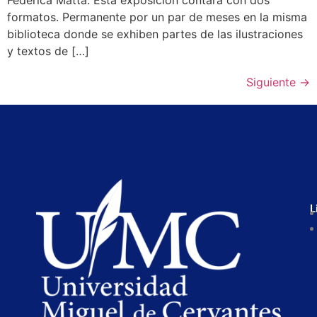
Federica Matta. Esta exposición contará con dos
formatos. Permanente por un par de meses en la misma
biblioteca donde se exhiben partes de las ilustraciones
y textos de […]
Siguiente
→
L