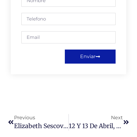
Enviar
Previous
Next
Elizabeth Sescovich, Directora De Carrera De Derecho Participó En Seminario De Enseñanza Del Derecho, Formación De Abogados, Clínicas Jurídicas Y Grado Académico.
12 Y 13 De Abril, Córdoba – Argentina. “III Cumbre Académica América Latina, Caribe Y Europa”