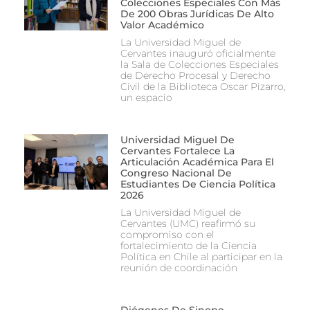
Colecciones Especiales Con Más
De 200 Obras Jurídicas De Alto
Valor Académico
La Universidad Miguel de
Cervantes inauguró oficialmente
la Sala de Colecciones Especiales
de Derecho Procesal y Derecho
Civil de la Biblioteca Oscar Pizarro,
un espacio
Universidad Miguel De
Cervantes Fortalece La
Articulación Académica Para El
Congreso Nacional De
Estudiantes De Ciencia Política
2026
La Universidad Miguel de
Cervantes (UMC) reafirmó su
compromiso con el
fortalecimiento de la Ciencia
Política en Chile al participar en la
reunión de coordinación
Diógenes De Sinope