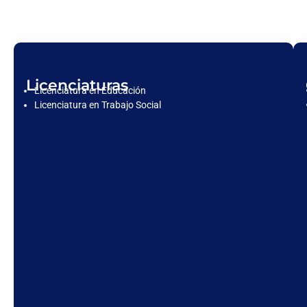
Licenciaturas
Licenciatura en Educación
Licenciatura en Trabajo Social