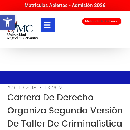
Matrículas Abiertas - Admisión 2026
Abrir barra de herramientas
Matricúlate En Línea
Abril 10, 2018
DCVCM
Carrera De Derecho
Organiza Segunda Versión
De Taller De Criminalística