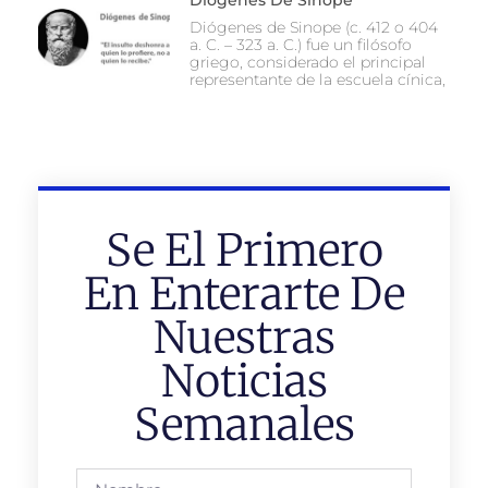
Diógenes de Sinope (c. 412 o 404
a. C. – 323 a. C.) fue un filósofo
griego, considerado el principal
representante de la escuela cínica,
Se El Primero
En Enterarte De
Nuestras
Noticias
Semanales