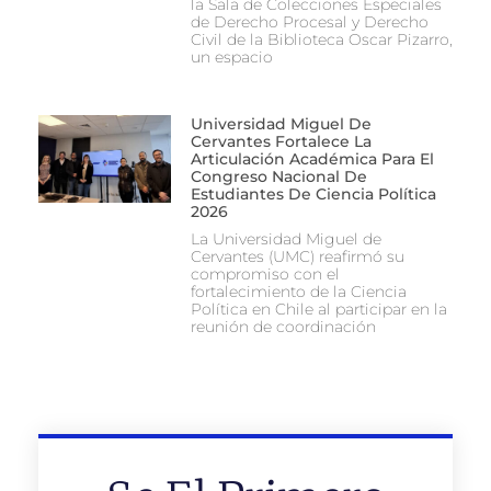
la Sala de Colecciones Especiales
de Derecho Procesal y Derecho
Civil de la Biblioteca Oscar Pizarro,
un espacio
Universidad Miguel De
Cervantes Fortalece La
Articulación Académica Para El
Congreso Nacional De
Estudiantes De Ciencia Política
2026
La Universidad Miguel de
Cervantes (UMC) reafirmó su
compromiso con el
fortalecimiento de la Ciencia
Política en Chile al participar en la
reunión de coordinación