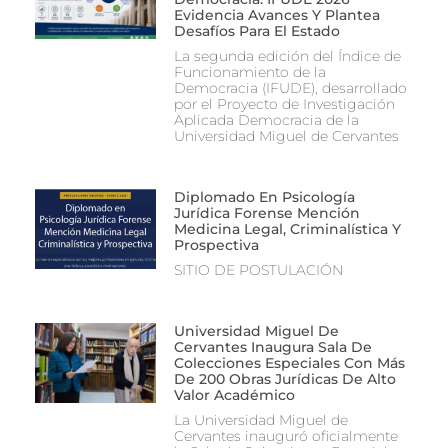
Evidencia Avances Y Plantea
Desafíos Para El Estado
La segunda edición del Índice de
Funcionamiento de la
Democracia (IFUDE), desarrollado
por el Proyecto de Investigación
Aplicada Democracia de la
Universidad Miguel de Cervantes
Diplomado En Psicología
Jurídica Forense Mención
Medicina Legal, Criminalística Y
Prospectiva
SITIO DE POSTULACIÓN
Universidad Miguel De
Cervantes Inaugura Sala De
Colecciones Especiales Con Más
De 200 Obras Jurídicas De Alto
Valor Académico
La Universidad Miguel de
Cervantes inauguró oficialmente