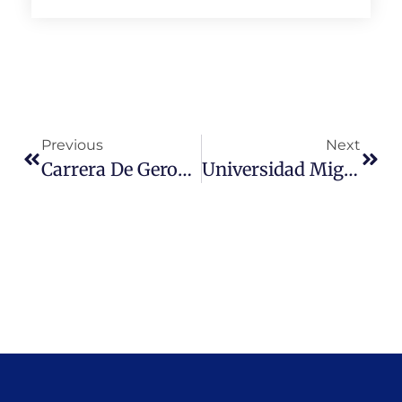
Previous
Next
Carrera De Gerontología En UMC. Los 80 Son Los Nuevos 60: Expertos En Vejez Tienen Trabajo Asegurado.
Universidad Miguel De Cervantes Patrocina Segundo Congreso Internacional De Innovación Educativa 2021.