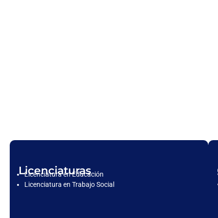
Licenciaturas
Licenciatura en Educación
Licenciatura en Trabajo Social