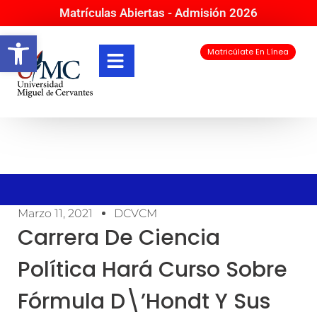
Matrículas Abiertas - Admisión 2026
Abrir barra de herramientas
Matricúlate En Línea
Marzo 11, 2021
DCVCM
Carrera De Ciencia
Política Hará Curso Sobre
Fórmula D\’hondt Y Sus