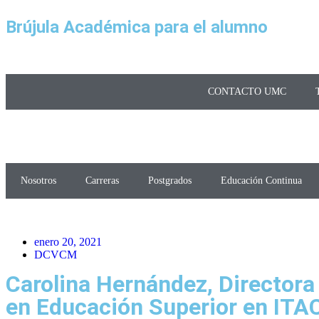
Brújula Académica para el alumno
CONTACTO UMC
Nosotros
Carreras
Postgrados
Educación Continua
enero 20, 2021
DCVCM
Carolina Hernández, Directora 
en Educación Superior en IT