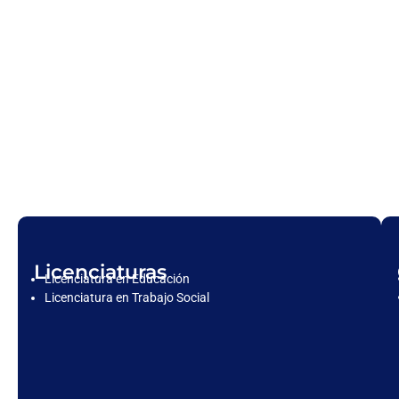
Licenciaturas
Licenciatura en Educación
Licenciatura en Trabajo Social