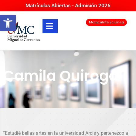
Matrículas Abiertas - Admisión 2026
Abrir barra de herramientas
Matricúlate En Línea
Camila Quiroga
“Estudié bellas artes en la universidad Arcis y pertenezco a