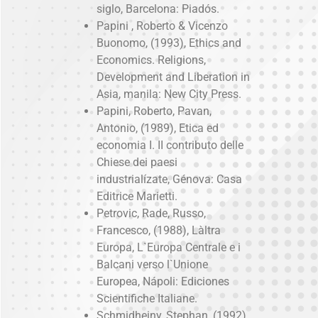
siglo, Barcelona: Piadós.
Papini , Roberto & Vicenzo
Buonomo, (1993), Ethics and
Economics. Religions,
Development and Liberation in
Asia, manila: New City Press.
Papini, Roberto, Pavan,
Antonio, (1989), Etica ed
economia I. II contributo delle
Chiese dei paesi
industrialízate, Génova: Casa
Editrice Marietti.
Petrovic, Rade, Russo,
Francesco, (1988), Làltra
Europa, L`Europa Centrale e i
Balcani verso l`Unione
Europea, Nápoli: Ediciones
Scientifiche Italiane.
Schmidheiny, Stephan, (1992),