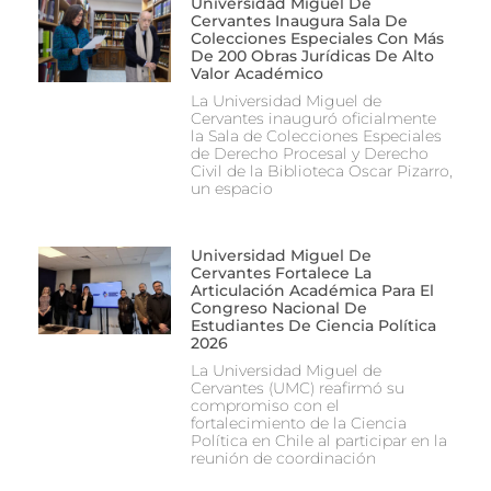
Universidad Miguel De
Cervantes Inaugura Sala De
Colecciones Especiales Con Más
De 200 Obras Jurídicas De Alto
Valor Académico
La Universidad Miguel de
Cervantes inauguró oficialmente
la Sala de Colecciones Especiales
de Derecho Procesal y Derecho
Civil de la Biblioteca Oscar Pizarro,
un espacio
Universidad Miguel De
Cervantes Fortalece La
Articulación Académica Para El
Congreso Nacional De
Estudiantes De Ciencia Política
2026
La Universidad Miguel de
Cervantes (UMC) reafirmó su
compromiso con el
fortalecimiento de la Ciencia
Política en Chile al participar en la
reunión de coordinación