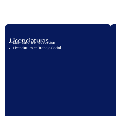
Licenciaturas
Licenciatura en Educación
Licenciatura en Trabajo Social