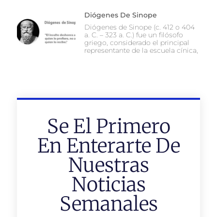
Diógenes De Sinope
Diógenes de Sinope (c. 412 o 404
a. C. – 323 a. C.) fue un filósofo
griego, considerado el principal
representante de la escuela cínica,
Se El Primero
En Enterarte De
Nuestras
Noticias
Semanales