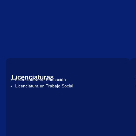
Licenciaturas
Licenciatura en Educación
Licenciatura en Trabajo Social