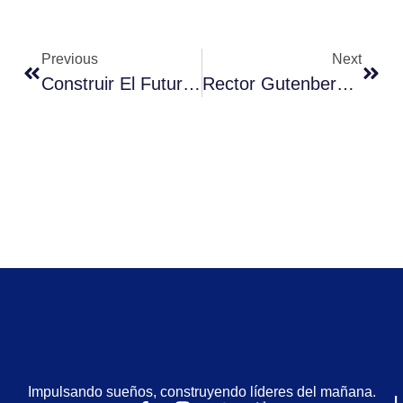
Previous
Next
Construir El Futuro Con Migrantes Y Refugiados
Rector Gutenberg Martínez Participa De Encuentro De Rectores Con Ministro De Educación
Impulsando sueños, construyendo líderes del mañana.
L