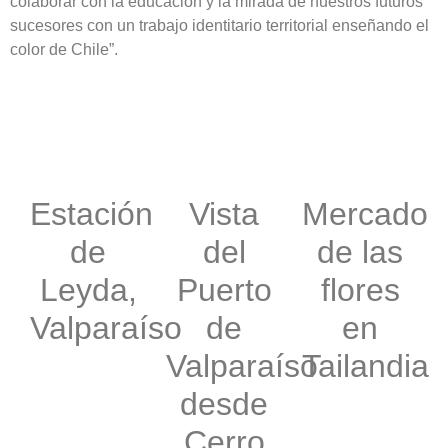
colaborar con la educación y la mirada de nuestros futuros
sucesores con un trabajo identitario territorial enseñando el
color de Chile”.
Estación
Vista
Mercado
de
del
de las
Leyda,
Puerto
flores
Valparaíso
de
en
Valparaíso
Tailandia
desde
Cerro