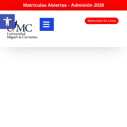
Matrículas Abiertas - Admisión 2026
Abrir barra de herramientas
Matricúlate En Línea
Alejandro Ortega
Franz