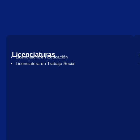
Licenciaturas
Licenciatura en Educación
Licenciatura en Trabajo Social