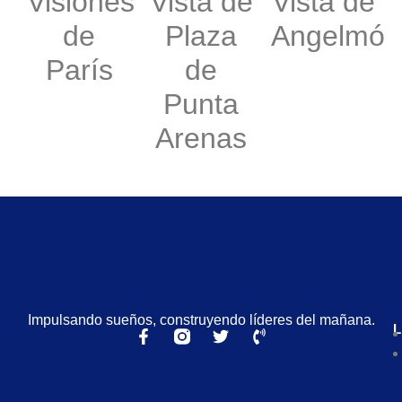
Visiones
Vista de
Vista de
de
Plaza
Angelmó
París
de
Punta
Arenas
Impulsando sueños, construyendo líderes del mañana.
L