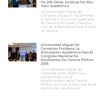
De 200 Obras Jurídicas De Alto
Valor Académico
La Universidad Miguel de
Cervantes inauguró oficialmente
la Sala de Colecciones Especiales
de Derecho Procesal y Derecho
Civil de la Biblioteca Oscar Pizarro,
un espacio
Universidad Miguel De
Cervantes Fortalece La
Articulación Académica Para El
Congreso Nacional De
Estudiantes De Ciencia Política
2026
La Universidad Miguel de
Cervantes (UMC) reafirmó su
compromiso con el
fortalecimiento de la Ciencia
Política en Chile al participar en la
reunión de coordinación