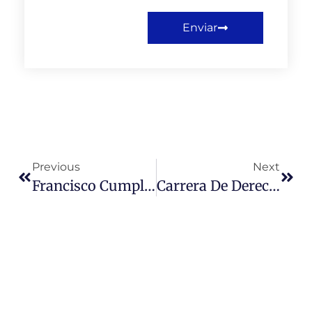
Enviar
Previous
Next
Francisco Cumplido Cereceda Ex – Rector De La Universidad Miguel De Cervantes
Carrera De Derecho Promueve Convenio De Colaboración Entre Universidad Miguel De Cervantes Y Fundación Integral De La Familia (Fidef)