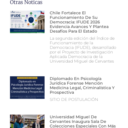
Otras Noticas
Chile Fortalece El
Funcionamiento De Su
Democracia: IFUDE 2026
Evidencia Avances Y Plantea
Desafíos Para El Estado
La segunda edición del Índice de
Funcionamiento de la
Democracia (IFUDE), desarrollado
por el Proyecto de Investigación
Aplicada Democracia de la
Universidad Miguel de Cervantes
Diplomado En Psicología
Jurídica Forense Mención
Medicina Legal, Criminalística Y
Prospectiva
SITIO DE POSTULACIÓN
Universidad Miguel De
Cervantes Inaugura Sala De
Colecciones Especiales Con Más