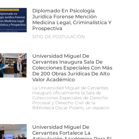
Diplomado En Psicología
Jurídica Forense Mención
Medicina Legal, Criminalística Y
Prospectiva
SITIO DE POSTULACIÓN
Universidad Miguel De
Cervantes Inaugura Sala De
Colecciones Especiales Con Más
De 200 Obras Jurídicas De Alto
Valor Académico
La Universidad Miguel de Cervantes
inauguró oficialmente la Sala de
Colecciones Especiales de Derecho
Procesal y Derecho Civil de la
Biblioteca Oscar Pizarro, un espacio
Universidad Miguel De
Cervantes Fortalece La
Articulación Académica Para El