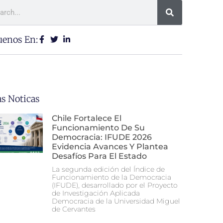
uenos En:
as Noticas
Chile Fortalece El
Funcionamiento De Su
Democracia: IFUDE 2026
Evidencia Avances Y Plantea
Desafíos Para El Estado
La segunda edición del Índice de
Funcionamiento de la Democracia
(IFUDE), desarrollado por el Proyecto
de Investigación Aplicada
Democracia de la Universidad Miguel
de Cervantes