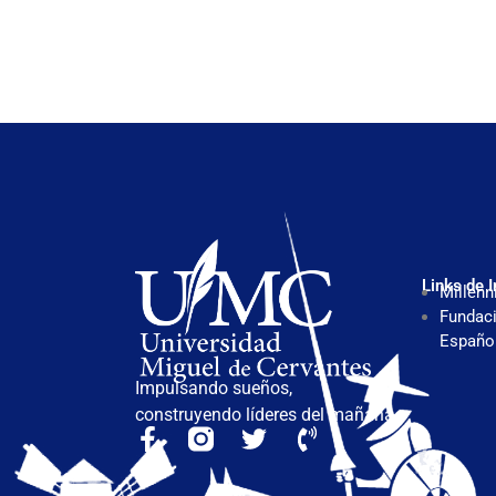
Links de I
Millenn
Fundaci
Españo
Impulsando sueños,
construyendo líderes del mañana.