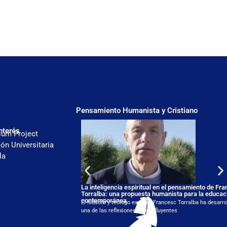
Pensamiento Humanista y Cristiano
nterés
ium Project
ón Universitaria
la
La inteligencia espiritual en el pensamiento de Fr
Torralba: una propuesta humanista para la educac
contemporánea
El filósofo y teólogo español Francesc Torralba ha desarro
una de las reflexiones más influyentes