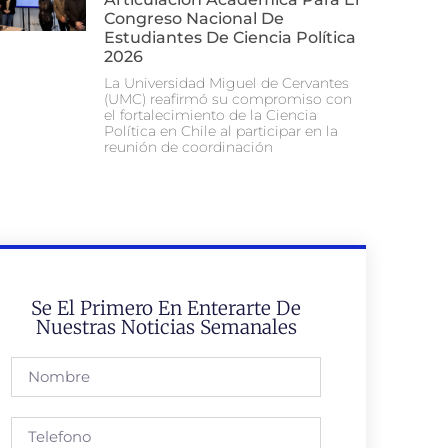
Congreso Nacional De
Estudiantes De Ciencia Política
2026
La Universidad Miguel de Cervantes
(UMC) reafirmó su compromiso con
el fortalecimiento de la Ciencia
Política en Chile al participar en la
reunión de coordinación
Se El Primero En Enterarte De
Nuestras Noticias Semanales