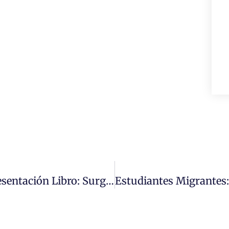
Viernes 3 De Diciembre 12:00 Hrs. Presentación Libro: Surgimiento De Un Mundo Nuevo. ILRI – UMC