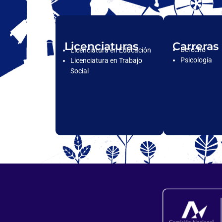
Licenciaturas
Carreras
Derecho
Licenciatura en Educación
Psicología
Licenciatura en Trabajo
Social