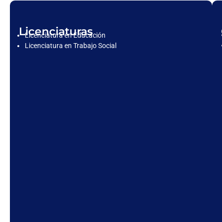
Licenciaturas
Licenciatura en Educación
Licenciatura en Trabajo Social