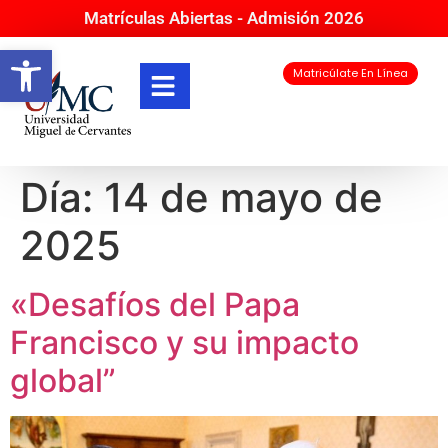
Matrículas Abiertas - Admisión 2026
Abrir barra de herramientas
Matricúlate En Línea
Día:
14 de mayo de
2025
«Desafíos del Papa
Francisco y su impacto
global”