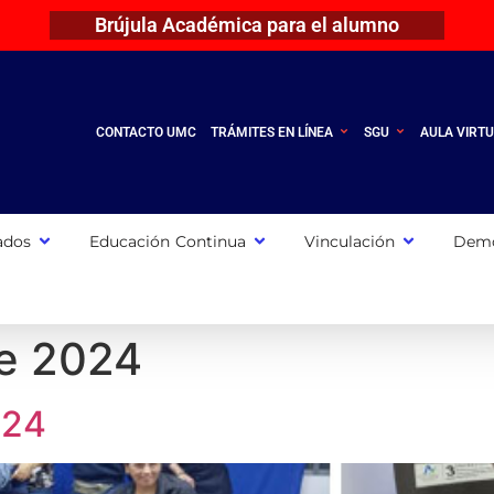
Brújula Académica para el alumno
CONTACTO UMC
TRÁMITES EN LÍNEA
SGU
AULA VIRT
ados
Educación Continua
Vinculación
Demo
e 2024
024