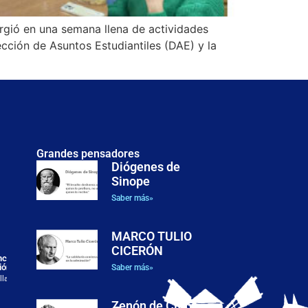
rgió en una semana llena de actividades
ección de Asuntos Estudiantiles (DAE) y la
Grandes pensadores
Diógenes de
Sinope
Justicia, dignidad y posibilidades humanas: el enfoque de
las capacidades en la filosofía política de Martha C.
Saber más»
Nussbaum
El presente artículo examina el enfoque de las capacidades
formulado por Martha C. Nussbaum como
MARCO TULIO
CICERÓN
ancesc
ión
Saber más»
llado
Zenón de Citio