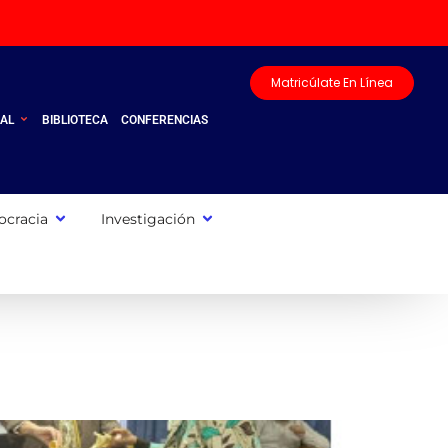
Matricúlate En Línea
UAL
BIBLIOTECA
CONFERENCIAS
cracia
Investigación