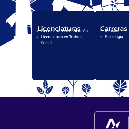
Licenciaturas
Carreras
Derecho
Licenciatura en Educación
Psicología
Licenciatura en Trabajo
Social