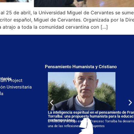
l 25 de abril, la Universidad Miguel de Cervantes se sume
scritor español, Miguel de Cervantes. Organizada por la Dir
a atrajo a toda la comunidad cervantina con […]
Pensamiento Humanista y Cristiano
nterés
ium Project
ón Universitaria
la
La inteligencia espiritual en el pensamiento de Fr
Torralba: una propuesta humanista para la educac
contemporánea
El filósofo y teólogo español Francesc Torralba ha desarro
una de las reflexiones más influyentes