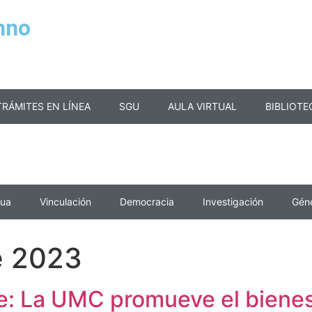
mno
TRÁMITES EN LÍNEA
SGU
AULA VIRTUAL
BIBLIOTE
nua
Vinculación
Democracia
Investigación
Gén
e 2023
: La UMC promueve el bienest