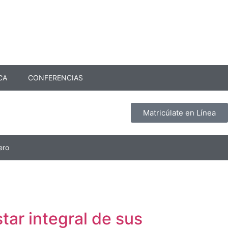
CA
CONFERENCIAS
Matricúlate en Línea
ero
ar integral de sus