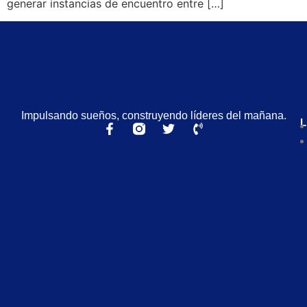
generar instancias de encuentro entre […]
Impulsando sueños, construyendo líderes del mañana.
L