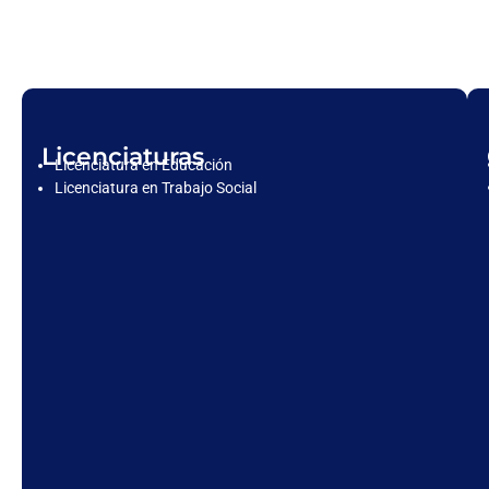
Licenciaturas
Licenciatura en Educación
Licenciatura en Trabajo Social