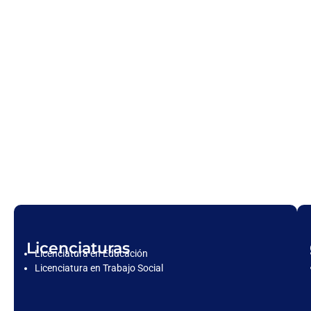
Licenciaturas
Licenciatura en Educación
Licenciatura en Trabajo Social