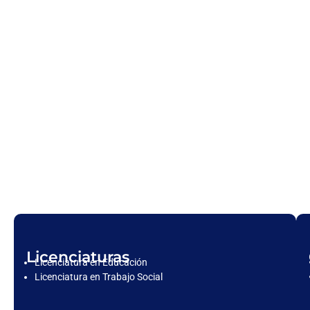
Licenciaturas
Licenciatura en Educación
Licenciatura en Trabajo Social