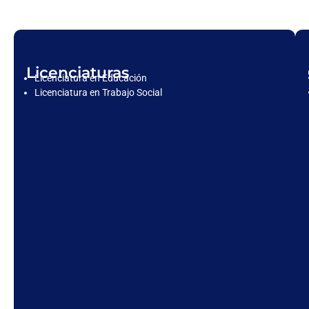
Licenciaturas
Licenciatura en Educación
Licenciatura en Trabajo Social