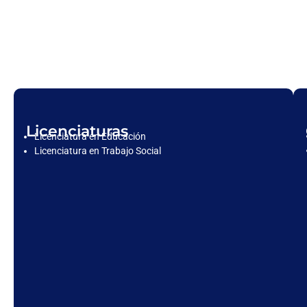
Licenciaturas
Licenciatura en Educación
Licenciatura en Trabajo Social