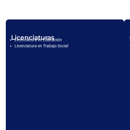
Licenciaturas
Licenciatura en Educación
Licenciatura en Trabajo Social