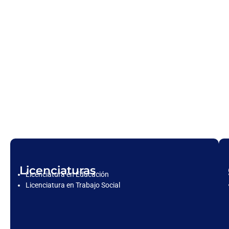
Licenciaturas
Licenciatura en Educación
Licenciatura en Trabajo Social