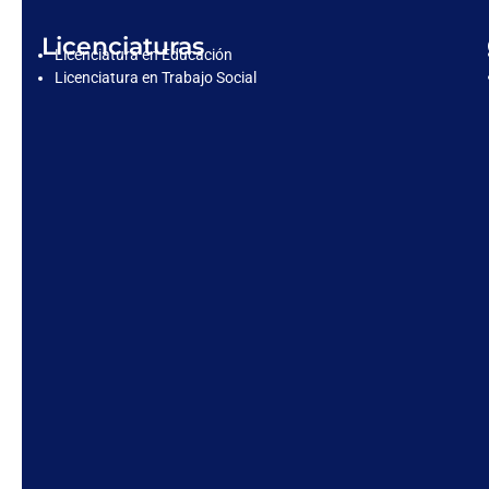
Licenciaturas
Licenciatura en Educación
Licenciatura en Trabajo Social