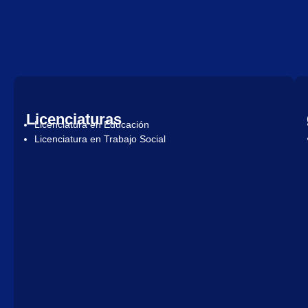
Licenciaturas
Licenciatura en Educación
Licenciatura en Trabajo Social