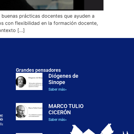
n buenas prácticas docentes que ayuden a
s con flexibilidad en la formación docente,
ontexto […]
Grandes pensadores
Diógenes de
Sinope
Justicia, dignidad y posibilidades humanas: el enfoque de
las capacidades en la filosofía política de Martha C.
Saber más»
Nussbaum
El presente artículo examina el enfoque de las capacidades
formulado por Martha C. Nussbaum como
MARCO TULIO
CICERÓN
ancesc
ión
Saber más»
llado