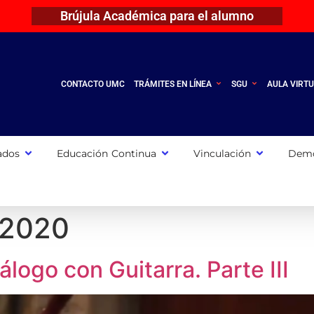
Brújula Académica para el alumno
CONTACTO UMC
TRÁMITES EN LÍNEA
SGU
AULA VIRT
ados
Educación Continua
Vinculación
Demo
 2020
álogo con Guitarra. Parte III