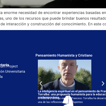
la enorme necesidad de encontrar experiencias basadas e
as, uno de los recursos que puede brindar buenos resultado
o de interacción y construcción del conocimiento. En este c
Pensamiento Humanista y Cristiano
nterés
ium Project
ón Universitaria
la
La inteligencia espiritual en el pensamiento de Fr
Torralba: una propuesta humanista para la educac
contemporánea
El filósofo y teólogo español Francesc Torralba ha desarro
una de las reflexiones más influyentes