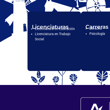
Licenciaturas
Carreras
Derecho
Licenciatura en Educación
Psicología
Licenciatura en Trabajo
Social