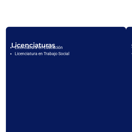
Licenciaturas
Licenciatura en Educación
Licenciatura en Trabajo Social