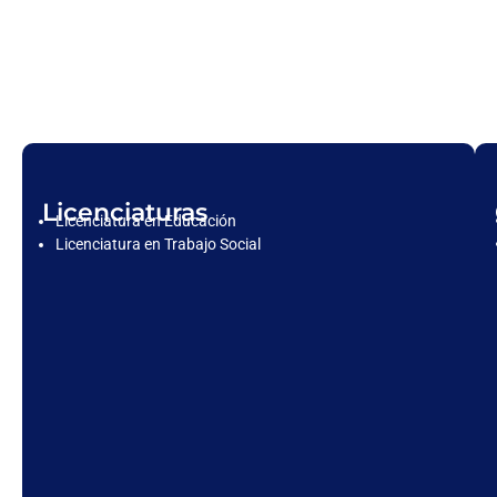
Licenciaturas
Licenciatura en Educación
Licenciatura en Trabajo Social